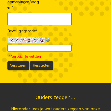
opmerkingen/vrag
en
*
Beveiligingscode
*
* Verplichte velden
Versturen
Herstellen
Ouders zeggen...
Hieronder lees je wat ouders zeggen van onze