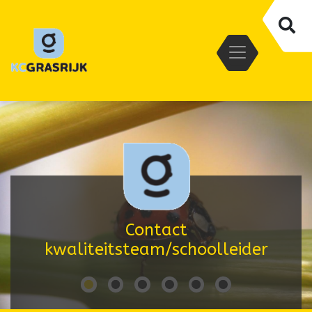
Contact
kwaliteitsteam/schoolleider