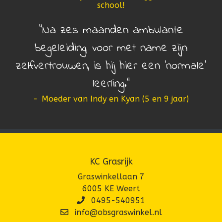
school!
Na zes maanden ambulante
begeleiding, voor met name zijn
zelfvertrouwen, is hij hier een 'normale'
leerling.
-
Moeder van Indy en Kyan (5 en 9 jaar)
KC Grasrijk
Graswinkellaan 7
6005 KE Weert
0495-540951
info@obsgraswinkel.nl