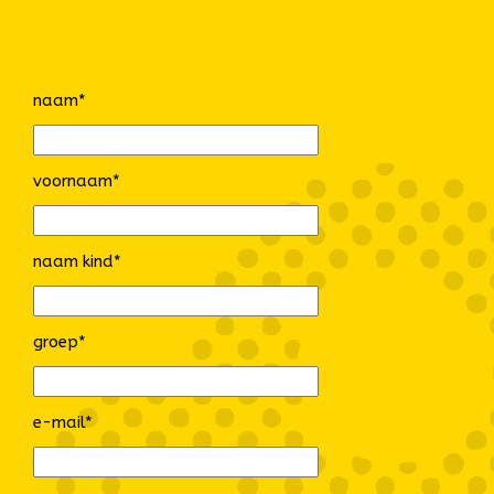
naam
*
voornaam
*
naam kind
*
groep
*
e-mail
*