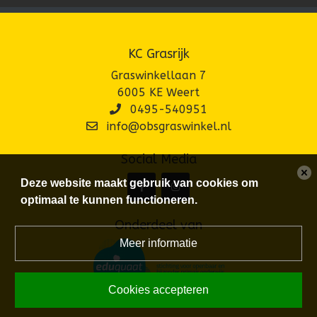
KC Grasrijk
Graswinkellaan 7
6005 KE Weert
0495-540951
info@obsgraswinkel.nl
Social Media
Deze website maakt gebruik van cookies om
optimaal te kunnen functioneren.
Onderdeel van
Meer informatie
Cookies accepteren