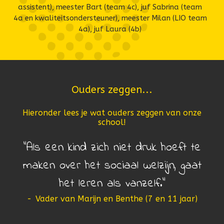
assistent), meester Bart (team 4c), juf Sabrina (team
4a en kwaliteitsondersteuner), meester Milan (LIO team
4a), juf Laura (4b)
Ouders zeggen...
Hieronder lees je wat ouders zeggen van onze
school!
Als een kind zich niet druk hoeft te
maken over het sociaal welzijn, gaat
het leren als vanzelf.
-
Vader van Marijn en Benthe (7 en 11 jaar)