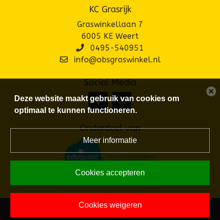
KC Grasrijk
Graswinkellaan 7
6005 KE Weert
0495-540951
info@obsgraswinkel.nl
Social Media
Deze website maakt gebruik van cookies om
optimaal te kunnen functioneren.
Onderdeel van
Meer informatie
Cookies accepteren
Cookies weigeren
Powered by BasisOnline