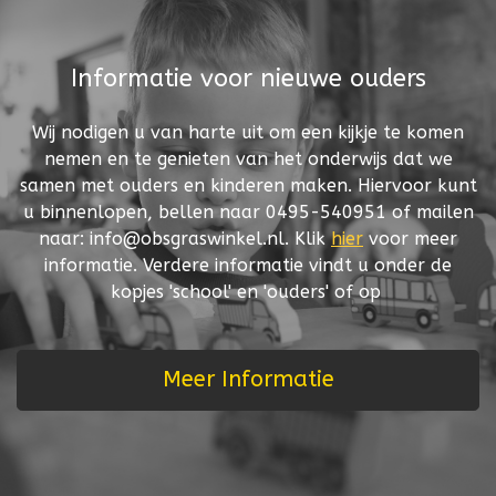
Informatie voor nieuwe ouders
Wij nodigen u van harte uit om een kijkje te komen
nemen en te genieten van het onderwijs dat we
samen met ouders en kinderen maken. Hiervoor kunt
u binnenlopen, bellen naar 0495-540951 of mailen
naar: info@obsgraswinkel.nl. Klik
hier
voor meer
informatie. Verdere informatie vindt u onder de
kopjes 'school' en 'ouders' of op
Meer Informatie