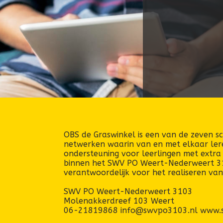
OBS de Graswinkel is een van de zeven sc
netwerken waarin van en met elkaar lere
ondersteuning voor leerlingen met extr
binnen het SWV PO Weert-Nederweert 31
verantwoordelijk voor het realiseren va
SWV PO Weert-Nederweert 3103
Molenakkerdreef 103 Weert
06-21819868 info@swvpo3103.nl www.