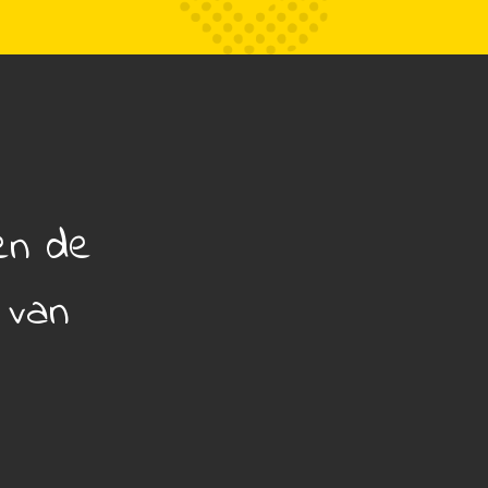
en de
 van