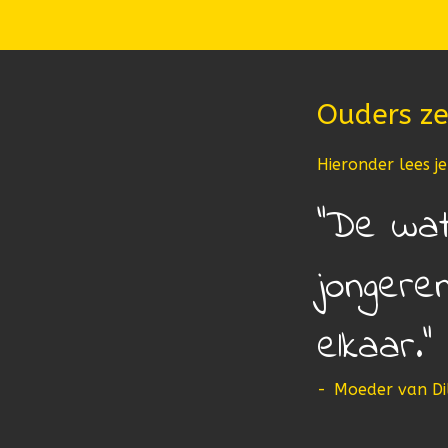
Ouders ze
Hieronder lees j
De wat
jongere
elkaar.
-
Moeder van Dil