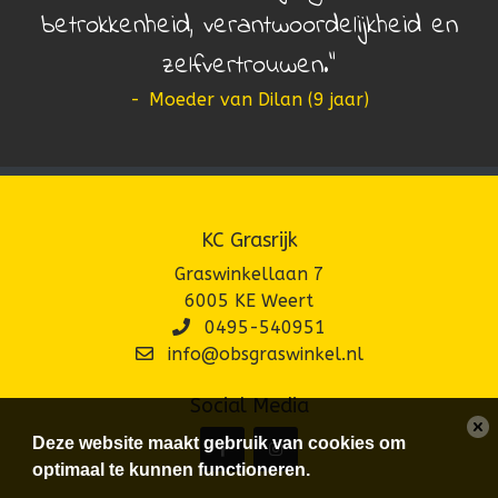
betrokkenheid, verantwoordelijkheid en
zelfvertrouwen.
-
Moeder van Dilan (9 jaar)
KC Grasrijk
Graswinkellaan 7
6005 KE Weert
0495-540951
info@obsgraswinkel.nl
Social Media
Deze website maakt gebruik van cookies om
optimaal te kunnen functioneren.