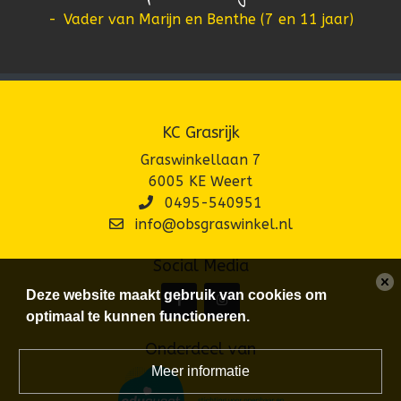
-
Vader van Marijn en Benthe (7 en 11 jaar)
KC Grasrijk
Graswinkellaan 7
6005 KE Weert
0495-540951
info@obsgraswinkel.nl
Social Media
Deze website maakt gebruik van cookies om
optimaal te kunnen functioneren.
Onderdeel van
Meer informatie