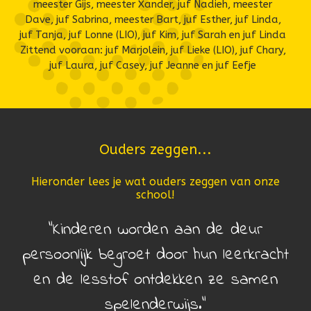
meester Gijs, meester Xander, juf Nadieh, meester
Dave, juf Sabrina, meester Bart, juf Esther, juf Linda,
juf Tanja, juf Lonne (LIO), juf Kim, juf Sarah en juf Linda
Zittend vooraan: juf Marjolein, juf Lieke (LIO), juf Chary,
juf Laura, juf Casey, juf Jeanne en juf Eefje
Ouders zeggen...
Hieronder lees je wat ouders zeggen van onze
school!
Kinderen worden aan de deur
persoonlijk begroet door hun leerkracht
en de lesstof ontdekken ze samen
spelenderwijs.